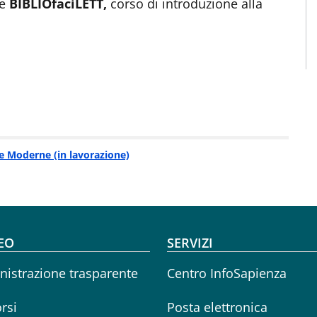
 e
BIBLIOfaciLETT,
corso di introduzione alla
re Moderne (in lavorazione)
oter menu
EO
SERVIZI
istrazione trasparente
Centro InfoSapienza
rsi
Posta elettronica