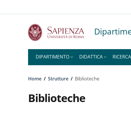
Slim to
Salta al contenuto principale
Skip to footer content
Dipartime
DIPARTIMENTO
DIDATTICA
RICERCA
Briciole di pane
Home
/
Strutture
/
Biblioteche
Biblioteche