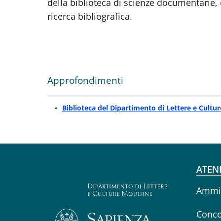
della biblioteca di scienze documentarie,
ricerca bibliografica.
Approfondimenti
Biblioteca del Dipartimento di Lettere e Cultu
Fo
ATEN
Ammin
Conco