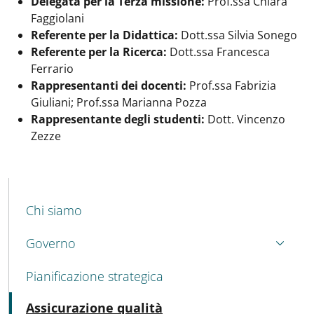
Delegata per la Terza missione:
Prof.ssa Chiara
Faggiolani
Referente per la Didattica:
Dott.ssa Silvia Sonego
Referente per la Ricerca:
Dott.ssa Francesca
Ferrario
Rappresentanti dei docenti:
Prof.ssa Fabrizia
Giuliani; Prof.ssa Marianna Pozza
Rappresentante degli studenti:
Dott. Vincenzo
Zezze
MENU CEV SECOND NAVIGATION
Chi siamo
Governo
Pianificazione strategica
Attivo
Assicurazione qualità