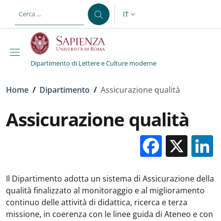
Salta al contenuto principale
Skip to footer content
IT
SELETTORE LINGUA: CURREN
Dipartimento di Lettere e Culture moderne
Briciole di pane
Home
/
Dipartimento
/
Assicurazione qualità
Assicurazione qualità
Facebo
X
Il Dipartimento adotta un sistema di Assicurazione della
qualità finalizzato al monitoraggio e al miglioramento
continuo delle attività di didattica, ricerca e terza
missione, in coerenza con le linee guida di Ateneo e con