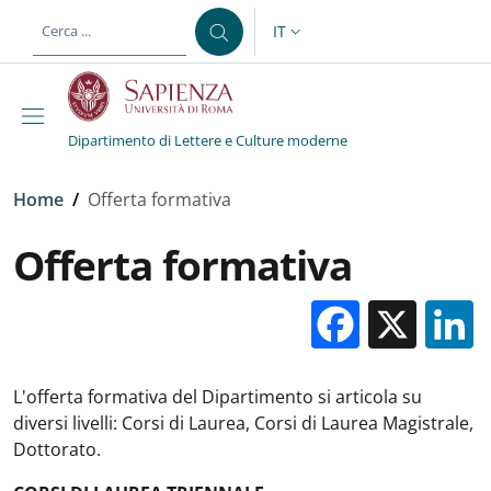
Salta al contenuto principale
Skip to footer content
IT
SELETTORE LINGUA: CURREN
Dipartimento di Lettere e Culture moderne
Briciole di pane
Home
/
Offerta formativa
Offerta formativa
Facebo
X
L'offerta formativa del Dipartimento si articola su
diversi livelli: Corsi di Laurea, Corsi di Laurea Magistrale,
Dottorato.