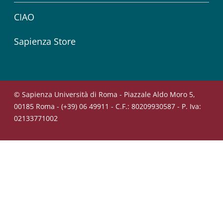
CIAO
Sapienza Store
© Sapienza Università di Roma - Piazzale Aldo Moro 5,
00185 Roma - (+39) 06 49911 - C.F.: 80209930587 - P. Iva:
02133771002