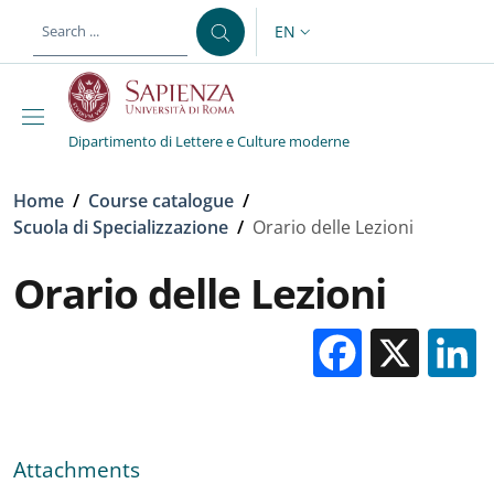
Skip to main content
Skip to footer content
EN
LANGUAGE SWITCHER: CURR
Dipartimento di Lettere e Culture moderne
Breadcrumb
Home
/
Course catalogue
/
Scuola di Specializzazione
/
Orario delle Lezioni
Orario delle Lezioni
Facebo
X
Attachments