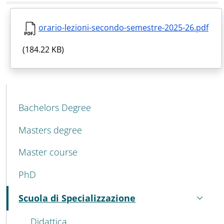
orario-lezioni-secondo-semestre-2025-26.pdf
(184.22 KB)
MENU CEV SECOND NAVIGATION
Bachelors Degree
Masters degree
Master course
PhD
Scuola di Specializzazione
Active
Didattica